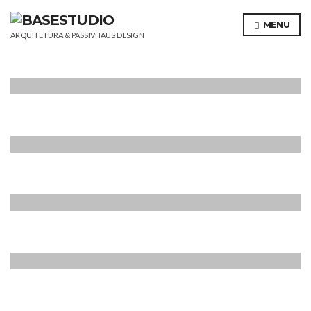
MENU
ARQUITETURA & PASSIVHAUS DESIGN
CASA MAIA
Ampliação
,
Passivhaus Design
CASA GE
Ampliação
,
Passivhaus Design
CASA AGUDA
Passivhaus Design
,
Reabilitação
AL AFURADA
Reabilitação