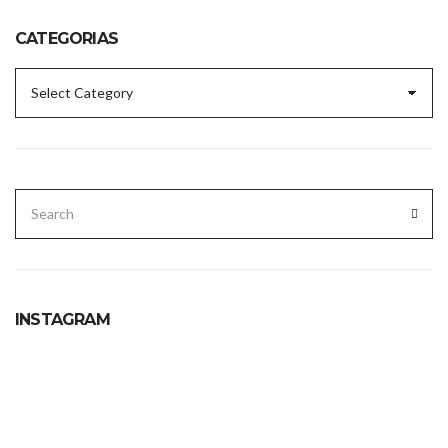
CATEGORIAS
CATEGORIAS
SEARCH
FOR:
SEA
INSTAGRAM