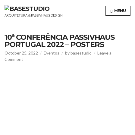
MENU
ARQUITETURA & PASSIVHAUS DESIGN
10ª CONFERÊNCIA PASSIVHAUS
PORTUGAL 2022 – POSTERS
October 25, 2022
Eventos
by
basestudio
Leave a
on
Comment
10ª
Conferência
Passivhaus
Portugal
2022
–
Posters